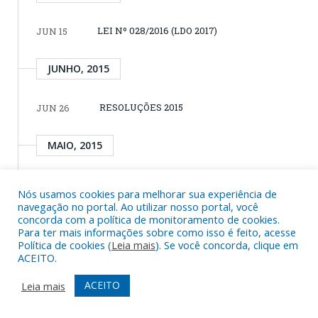
LEI Nº 028/2016 (LDO 2017)
JUN 15
JUNHO, 2015
RESOLUÇÕES 2015
JUN 26
MAIO, 2015
LEI Nº 008/2015, DE 08 DE MAIO DE 2015
MAIO 08
Nós usamos cookies para melhorar sua experiência de
navegação no portal. Ao utilizar nosso portal, você
concorda com a política de monitoramento de cookies.
MAIO, 2014
Para ter mais informações sobre como isso é feito, acesse
Política de cookies (
Leia mais
). Se você concorda, clique em
ACEITO.
LEI Nº 017/2014, DE 16 DE MAIO DE 2014
MAIO 16
ACEITO
Leia mais
ABRIL, 2014