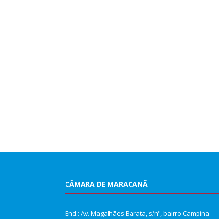
CÂMARA DE MARACANÃ
End.: Av. Magalhães Barata, s/nº, bairro Campina