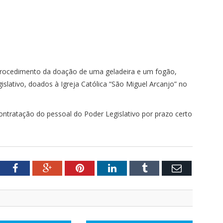
procedimento da doação de uma geladeira e um fogão,
lativo, doados à Igreja Católica “São Miguel Arcanjo” no
ontratação do pessoal do Poder Legislativo por prazo certo
tter
Facebook
Google+
Pinterest
LinkedIn
Tumblr
Email