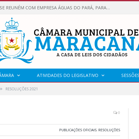
VEREADORES SE REUNÉM COM EMPRESA ÁGUAS DO PARÁ, PARA APRESENTAR REIVINDICAÇÕES E MELHORIAS NA QUALIDADE DOS SERVIÇOS OFERECIDOS Á POPULAÇÃO.
CÂMARA
ATIVIDADES DO LEGISLATIVO
SESSÕE
»
RESOLUÇÕES 2021
0
PUBLICAÇÕES OFICIAIS
,
RESOLUÇÕES