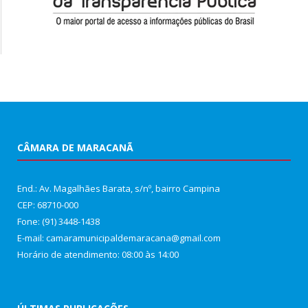
CÂMARA DE MARACANÃ
End.: Av. Magalhães Barata, s/nº, bairro Campina
CEP: 68710-000
Fone: (91) 3448-1438
E-mail: camaramunicipaldemaracana@gmail.com
Horário de atendimento: 08:00 às 14:00