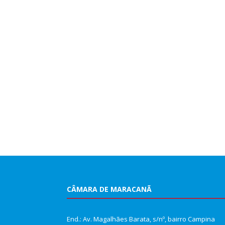
CÂMARA DE MARACANÃ
End.: Av. Magalhães Barata, s/nº, bairro Campina