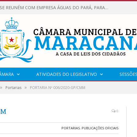
VEREADORES SE REUNÉM COM EMPRESA ÁGUAS DO PARÁ, PARA APRESENTAR REIVINDICAÇÕES E MELHORIAS NA QUALIDADE DOS SERVIÇOS OFERECIDOS Á POPULAÇÃO.
CÂMARA
ATIVIDADES DO LEGISLATIVO
SESSÕE
»
»
Portarias
PORTARIA Nº 006/2020-GP/CMM
MM
0
PORTARIAS
,
PUBLICAÇÕES OFICIAIS