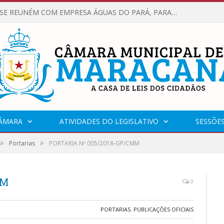
VEREADORES SE REUNÉM COM EMPRESA ÁGUAS DO PARÁ, PARA APRESENTAR REIVINDICAÇÕES E MELHORIAS NA QUALIDADE DOS SERVIÇOS OFERECIDOS Á POPULAÇÃO.
CÂMARA
ATIVIDADES DO LEGISLATIVO
SESSÕE
»
»
Portarias
PORTARIA Nº 005/2018-GP/CMM
MM
0
PORTARIAS
,
PUBLICAÇÕES OFICIAIS