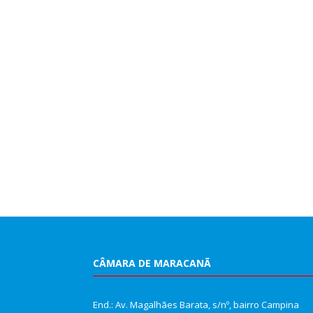
CÂMARA DE MARACANÃ
End.: Av. Magalhães Barata, s/nº, bairro Campina