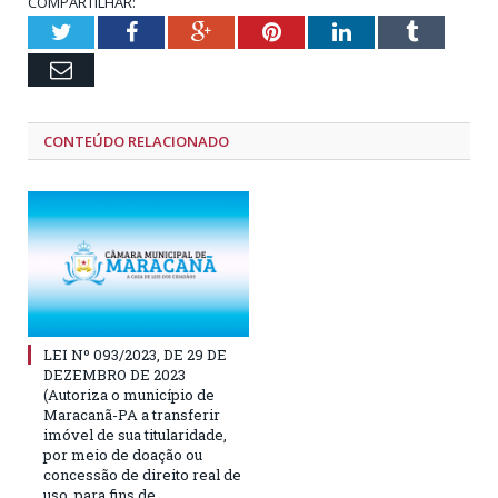
COMPARTILHAR:
Twitter
Facebook
Google+
Pinterest
LinkedIn
Tumblr
Email
CONTEÚDO RELACIONADO
LEI Nº 093/2023, DE 29 DE
DEZEMBRO DE 2023
(Autoriza o município de
Maracanã-PA a transferir
imóvel de sua titularidade,
por meio de doação ou
concessão de direito real de
uso, para fins de