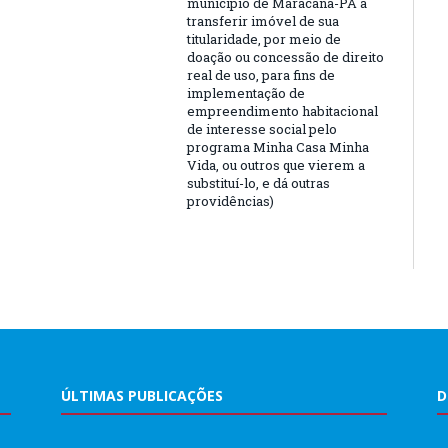
município de Maracanã-PA a
transferir imóvel de sua
titularidade, por meio de
doação ou concessão de direito
real de uso, para fins de
implementação de
empreendimento habitacional
de interesse social pelo
programa Minha Casa Minha
Vida, ou outros que vierem a
substituí-lo, e dá outras
providências)
ÚLTIMAS PUBLICAÇÕES
D