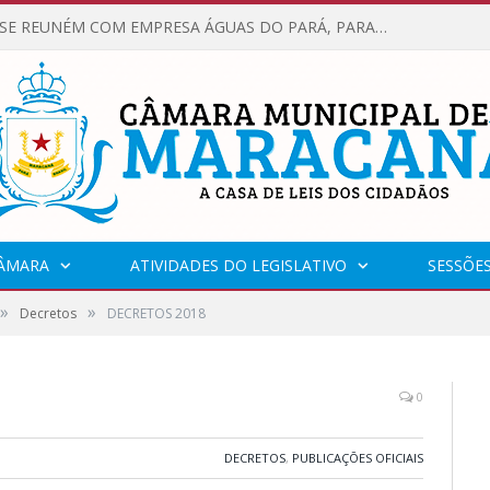
VEREADORES SE REUNÉM COM EMPRESA ÁGUAS DO PARÁ, PARA APRESENTAR REIVINDICAÇÕES E MELHORIAS NA QUALIDADE DOS SERVIÇOS OFERECIDOS Á POPULAÇÃO.
CÂMARA
ATIVIDADES DO LEGISLATIVO
SESSÕE
»
»
Decretos
DECRETOS 2018
0
DECRETOS
,
PUBLICAÇÕES OFICIAIS