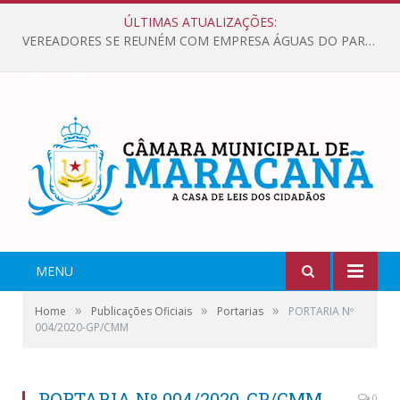
ÚLTIMAS ATUALIZAÇÕES:
VEREADORES SE REUNÉM COM EMPRESA ÁGUAS DO PARÁ, PARA APRESENTAR REIVINDICAÇÕES E MELHORIAS NA QUALIDADE DOS SERVIÇOS OFERECIDOS Á POPULAÇÃO.
MENU
»
»
»
Home
Publicações Oficiais
Portarias
PORTARIA Nº
004/2020-GP/CMM
PORTARIA Nº 004/2020-GP/CMM
0