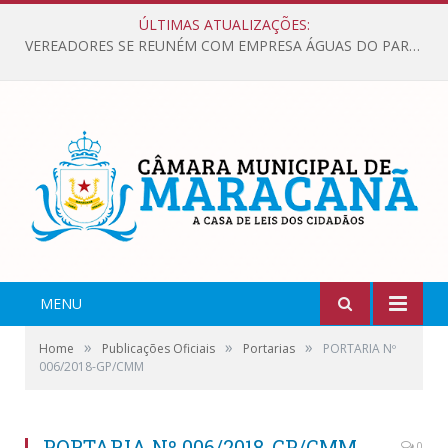
ÚLTIMAS ATUALIZAÇÕES:
VEREADORES SE REUNÉM COM EMPRESA ÁGUAS DO PARÁ, PARA APRESENTAR REIVINDICAÇÕES E MELHORIAS NA QUALIDADE DOS SERVIÇOS OFERECIDOS Á POPULAÇÃO.
MENU
»
»
»
Home
Publicações Oficiais
Portarias
PORTARIA Nº
006/2018-GP/CMM
PORTARIA Nº 006/2018-GP/CMM
0