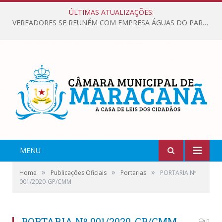
ÚLTIMAS ATUALIZAÇÕES:
VEREADORES SE REUNÉM COM EMPRESA ÁGUAS DO PARÁ, PARA APRESENTAR REIVINDICAÇÕES E MELHORIAS NA QUALIDADE DOS SERVIÇOS OFERECIDOS Á POPULAÇÃO.
MENU
»
»
»
Home
Publicações Oficiais
Portarias
PORTARIA Nº
001/2020-GP/CMM
PORTARIA Nº 001/2020-GP/CMM
0