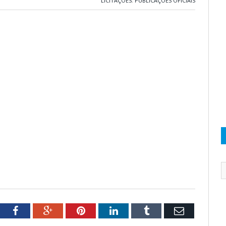
LICITAÇÕES
,
PUBLICAÇÕES OFICIAIS
tter
Facebook
Google+
Pinterest
LinkedIn
Tumblr
Email