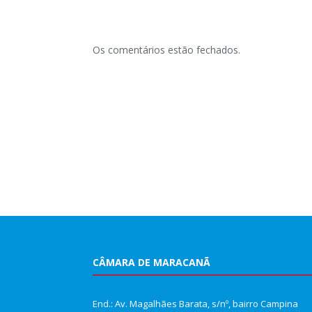
Os comentários estão fechados.
CÂMARA DE MARACANÃ
End.: Av. Magalhães Barata, s/nº, bairro Campina