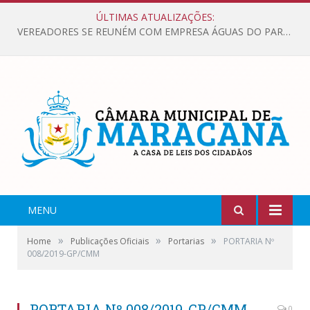
ÚLTIMAS ATUALIZAÇÕES:
VEREADORES SE REUNÉM COM EMPRESA ÁGUAS DO PARÁ, PARA APRESENTAR REIVINDICAÇÕES E MELHORIAS NA QUALIDADE DOS SERVIÇOS OFERECIDOS Á POPULAÇÃO.
MENU
»
»
»
Home
Publicações Oficiais
Portarias
PORTARIA Nº
008/2019-GP/CMM
PORTARIA Nº 008/2019-GP/CMM
0