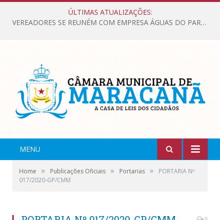
ÚLTIMAS ATUALIZAÇÕES:
VEREADORES SE REUNÉM COM EMPRESA ÁGUAS DO PARÁ, PARA APRESENTAR REIVINDICAÇÕES E MELHORIAS NA QUALIDADE DOS SERVIÇOS OFERECIDOS Á POPULAÇÃO.
MENU
»
»
»
Home
Publicações Oficiais
Portarias
PORTARIA Nº
017/2020-GP/CMM
PORTARIA Nº 017/2020-GP/CMM
0