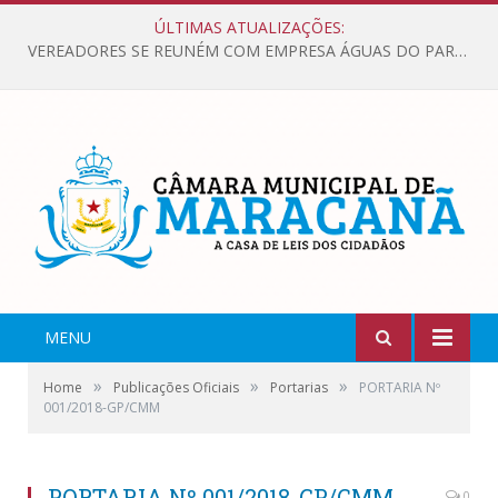
ÚLTIMAS ATUALIZAÇÕES:
VEREADORES SE REUNÉM COM EMPRESA ÁGUAS DO PARÁ, PARA APRESENTAR REIVINDICAÇÕES E MELHORIAS NA QUALIDADE DOS SERVIÇOS OFERECIDOS Á POPULAÇÃO.
MENU
»
»
»
Home
Publicações Oficiais
Portarias
PORTARIA Nº
001/2018-GP/CMM
PORTARIA Nº 001/2018-GP/CMM
0