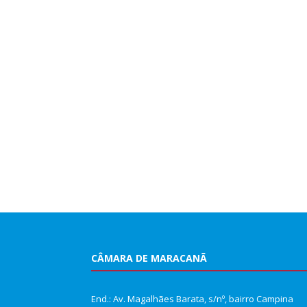
CÂMARA DE MARACANÃ
End.: Av. Magalhães Barata, s/nº, bairro Campina