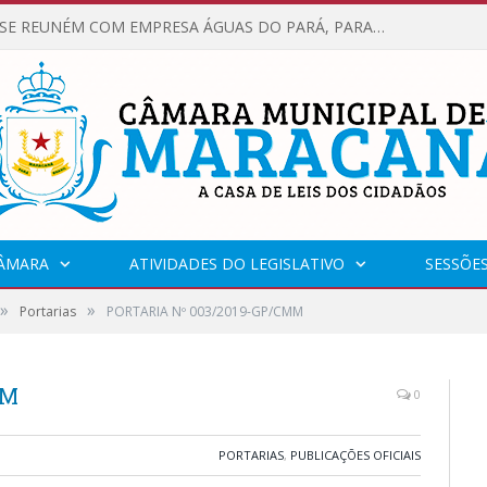
VEREADORES SE REUNÉM COM EMPRESA ÁGUAS DO PARÁ, PARA APRESENTAR REIVINDICAÇÕES E MELHORIAS NA QUALIDADE DOS SERVIÇOS OFERECIDOS Á POPULAÇÃO.
CÂMARA
ATIVIDADES DO LEGISLATIVO
SESSÕE
»
»
Portarias
PORTARIA Nº 003/2019-GP/CMM
MM
0
PORTARIAS
,
PUBLICAÇÕES OFICIAIS