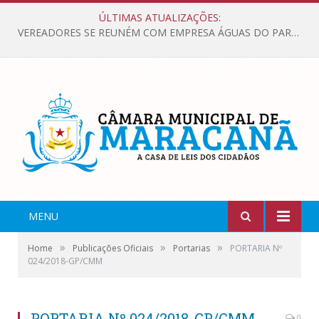
ÚLTIMAS ATUALIZAÇÕES:
VEREADORES SE REUNÉM COM EMPRESA ÁGUAS DO PARÁ, PARA APRESENTAR REIVINDICAÇÕES E MELHORIAS NA QUALIDADE DOS SERVIÇOS OFERECIDOS Á POPULAÇÃO.
MENU
»
»
»
Home
Publicações Oficiais
Portarias
PORTARIA Nº
024/2018-GP/CMM
PORTARIA Nº 024/2018-GP/CMM
0