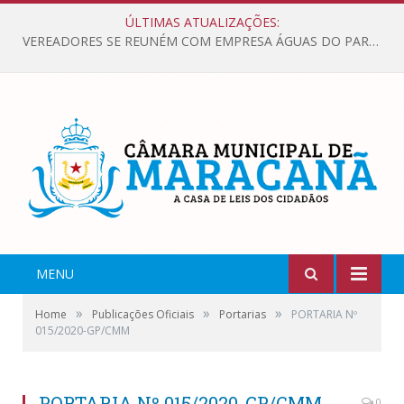
ÚLTIMAS ATUALIZAÇÕES:
VEREADORES SE REUNÉM COM EMPRESA ÁGUAS DO PARÁ, PARA APRESENTAR REIVINDICAÇÕES E MELHORIAS NA QUALIDADE DOS SERVIÇOS OFERECIDOS Á POPULAÇÃO.
MENU
»
»
»
Home
Publicações Oficiais
Portarias
PORTARIA Nº
015/2020-GP/CMM
PORTARIA Nº 015/2020-GP/CMM
0