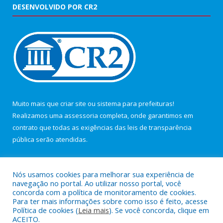
DESENVOLVIDO POR CR2
Muito mais que
criar site
ou
sistema para prefeituras
!
Realizamos uma
assessoria
completa, onde garantimos em
contrato que todas as exigências das
leis de transparência
pública
serão atendidas.
Conheça o
PNTP
e o
Radar da Transparência Pública
Nós usamos cookies para melhorar sua experiência de
navegação no portal. Ao utilizar nosso portal, você
concorda com a política de monitoramento de cookies.
Para ter mais informações sobre como isso é feito, acesse
Política de cookies (
Leia mais
). Se você concorda, clique em
Todos os direitos reservados a Câmara Municipal de Maracanã.
ACEITO.