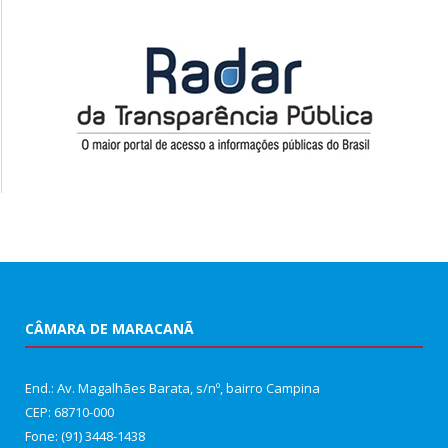
CÂMARA DE MARACANÃ
End.: Av. Magalhães Barata, s/nº, bairro Campina
CEP: 68710-000
Fone: (91) 3448-1438