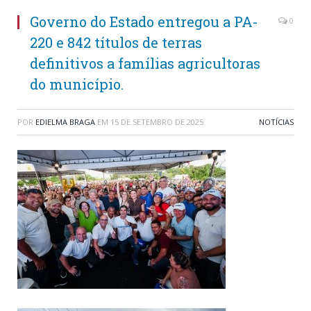
Governo do Estado entregou a PA-
0
220 e 842 títulos de terras
definitivos a famílias agricultoras
do município.
POR
EDIELMA BRAGA
EM
15 DE SETEMBRO DE 2025
NOTÍCIAS