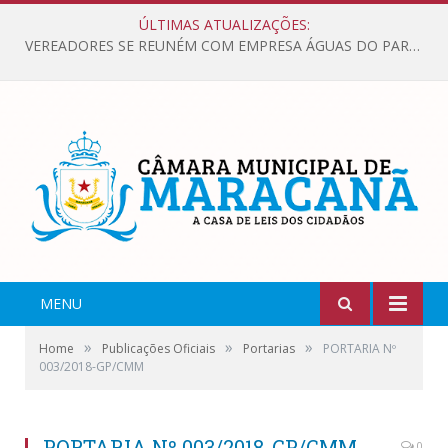
ÚLTIMAS ATUALIZAÇÕES:
VEREADORES SE REUNÉM COM EMPRESA ÁGUAS DO PARÁ, PARA APRESENTAR REIVINDICAÇÕES E MELHORIAS NA QUALIDADE DOS SERVIÇOS OFERECIDOS Á POPULAÇÃO.
MENU
»
»
»
Home
Publicações Oficiais
Portarias
PORTARIA Nº
003/2018-GP/CMM
PORTARIA Nº 003/2018-GP/CMM
0