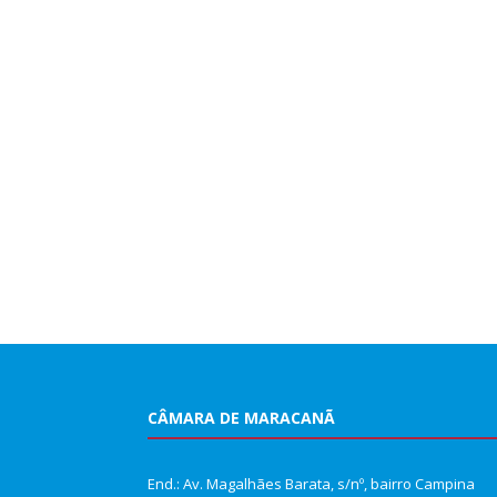
CÂMARA DE MARACANÃ
End.: Av. Magalhães Barata, s/nº, bairro Campina