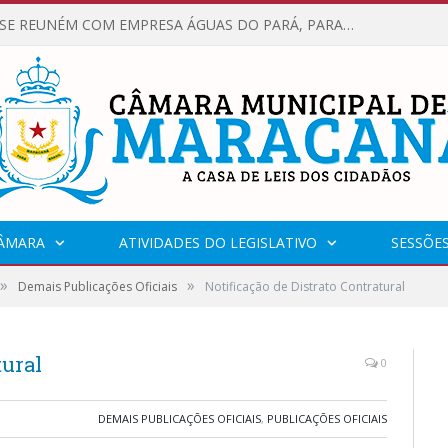
VEREADORES SE REUNÉM COM EMPRESA ÁGUAS DO PARÁ, PARA APRESENTAR REIVINDICAÇÕES E MELHORIAS NA QUALIDADE DOS SERVIÇOS OFERECIDOS Á POPULAÇÃO.
CÂMARA
ATIVIDADES DO LEGISLATIVO
SESSÕE
»
»
Demais Publicações Oficiais
Notificação de Distrato Contratural
tural
0
DEMAIS PUBLICAÇÕES OFICIAIS
,
PUBLICAÇÕES OFICIAIS