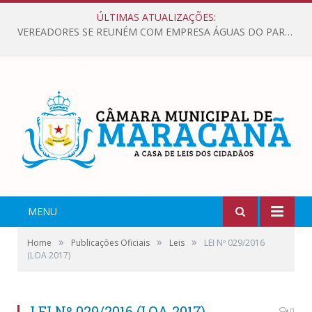
ÚLTIMAS ATUALIZAÇÕES:
VEREADORES SE REUNÉM COM EMPRESA ÁGUAS DO PARÁ, PARA APRESENTAR REIVINDICAÇÕES E MELHORIAS NA QUALIDADE DOS SERVIÇOS OFERECIDOS Á POPULAÇÃO.
MENU
»
»
»
Home
Publicações Oficiais
Leis
LEI Nº 029/2016
(LOA 2017)
LEI Nº 029/2016 (LOA 2017)
0