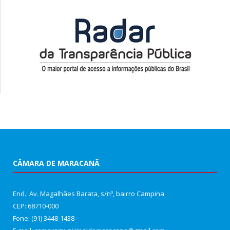
CÂMARA DE MARACANÃ
End.: Av. Magalhães Barata, s/nº, bairro Campina
CEP: 68710-000
Fone: (91) 3448-1438