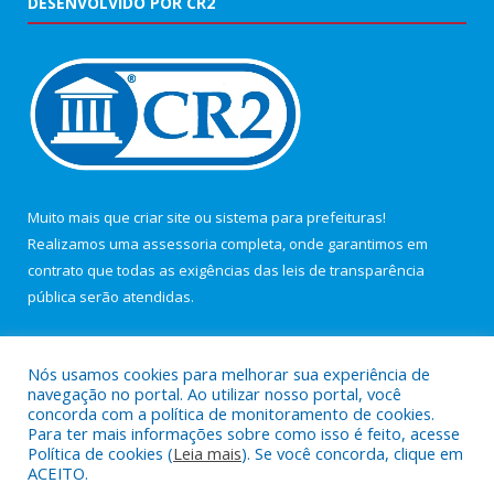
DESENVOLVIDO POR CR2
Muito mais que
criar site
ou
sistema para prefeituras
!
Realizamos uma
assessoria
completa, onde garantimos em
contrato que todas as exigências das
leis de transparência
pública
serão atendidas.
Conheça o
PNTP
e o
Radar da Transparência Pública
Nós usamos cookies para melhorar sua experiência de
navegação no portal. Ao utilizar nosso portal, você
concorda com a política de monitoramento de cookies.
Para ter mais informações sobre como isso é feito, acesse
Política de cookies (
Leia mais
). Se você concorda, clique em
Todos os direitos reservados a Câmara Municipal de Maracanã.
ACEITO.