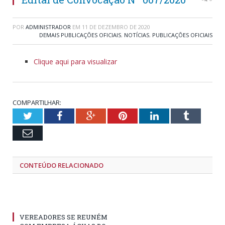
POR
ADMINISTRADOR
EM
11 DE DEZEMBRO DE 2020
DEMAIS PUBLICAÇÕES OFICIAIS
,
NOTÍCIAS
,
PUBLICAÇÕES OFICIAIS
Clique aqui para visualizar
COMPARTILHAR:
Twitter
Facebook
Google+
Pinterest
LinkedIn
Tumblr
Email
CONTEÚDO RELACIONADO
VEREADORES SE REUNÉM