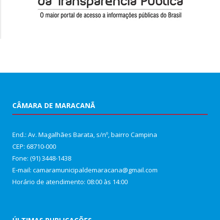
CÂMARA DE MARACANÃ
End.: Av. Magalhães Barata, s/nº, bairro Campina
CEP: 68710-000
Fone: (91) 3448-1438
E-mail: camaramunicipaldemaracana@gmail.com
Horário de atendimento: 08:00 às 14:00