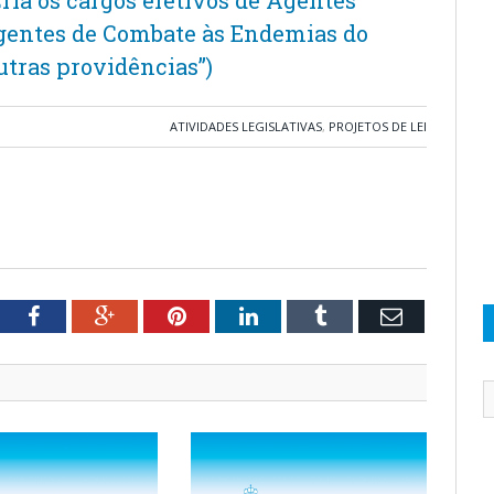
ria os cargos efetivos de Agentes
gentes de Combate às Endemias do
tras providências”)
ATIVIDADES LEGISLATIVAS
,
PROJETOS DE LEI
tter
Facebook
Google+
Pinterest
LinkedIn
Tumblr
Email