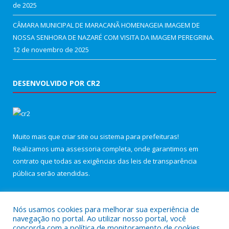
de 2025
CÂMARA MUNICIPAL DE MARACANÃ HOMENAGEIA IMAGEM DE
NOSSA SENHORA DE NAZARÉ COM VISITA DA IMAGEM PEREGRINA.
12 de novembro de 2025
DESENVOLVIDO POR CR2
Muito mais que
criar site
ou
sistema para prefeituras
!
Realizamos uma
assessoria
completa, onde garantimos em
contrato que todas as exigências das
leis de transparência
pública
serão atendidas.
Conheça o
PNTP
e o
Radar da Transparência Pública
Nós usamos cookies para melhorar sua experiência de
navegação no portal. Ao utilizar nosso portal, você
concorda com a política de monitoramento de cookies.