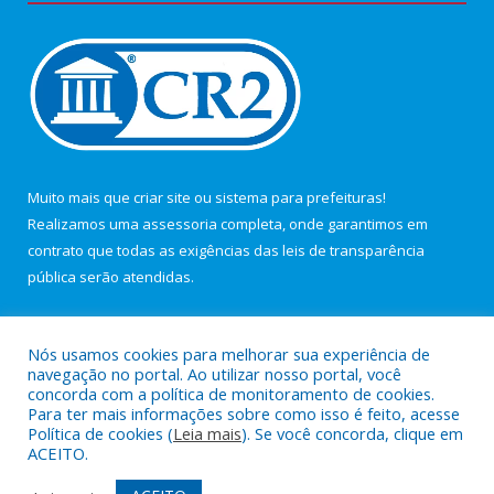
Muito mais que
criar site
ou
sistema para prefeituras
!
Realizamos uma
assessoria
completa, onde garantimos em
contrato que todas as exigências das
leis de transparência
pública
serão atendidas.
Conheça o
PNTP
e o
Radar da Transparência Pública
Nós usamos cookies para melhorar sua experiência de
navegação no portal. Ao utilizar nosso portal, você
concorda com a política de monitoramento de cookies.
Para ter mais informações sobre como isso é feito, acesse
Política de cookies (
Leia mais
). Se você concorda, clique em
Todos os direitos reservados a Câmara Municipal de Maracanã.
ACEITO.
Mapa do Site
Acessar Área Administrativa