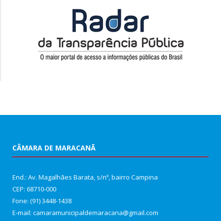
CÂMARA DE MARACANÃ
End.: Av. Magalhães Barata, s/nº, bairro Campina
CEP: 68710-000
Fone: (91) 3448-1438
E-mail: camaramunicipaldemaracana@gmail.com