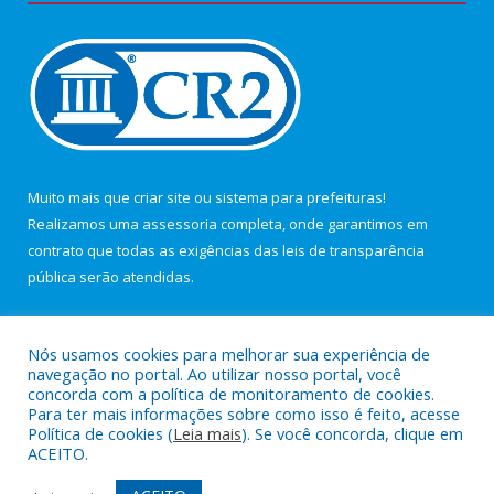
Muito mais que
criar site
ou
sistema para prefeituras
!
Realizamos uma
assessoria
completa, onde garantimos em
contrato que todas as exigências das
leis de transparência
pública
serão atendidas.
Conheça o
PNTP
e o
Radar da Transparência Pública
Nós usamos cookies para melhorar sua experiência de
navegação no portal. Ao utilizar nosso portal, você
concorda com a política de monitoramento de cookies.
Para ter mais informações sobre como isso é feito, acesse
Política de cookies (
Leia mais
). Se você concorda, clique em
Todos os direitos reservados a Câmara Municipal de Maracanã.
ACEITO.
Mapa do Site
Acessar Área Administrativa