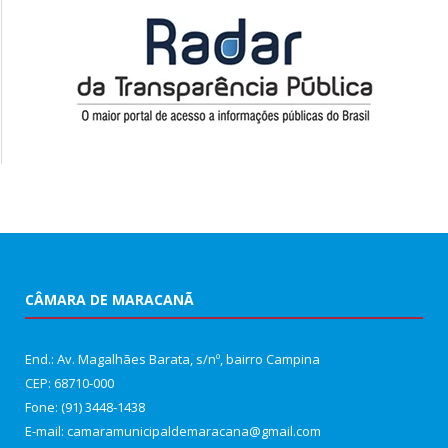
CÂMARA DE MARACANÃ
End.: Av. Magalhães Barata, s/nº, bairro Campina
CEP: 68710-000
Fone: (91) 3448-1438
E-mail: camaramunicipaldemaracana@gmail.com