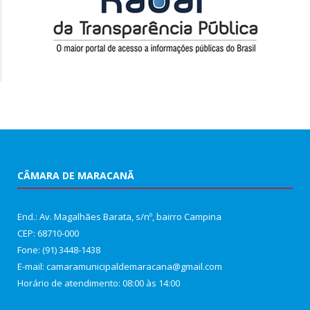
CÂMARA DE MARACANÃ
End.: Av. Magalhães Barata, s/nº, bairro Campina
CEP: 68710-000
Fone: (91) 3448-1438
E-mail: camaramunicipaldemaracana@gmail.com
Horário de atendimento: 08:00 às 14:00