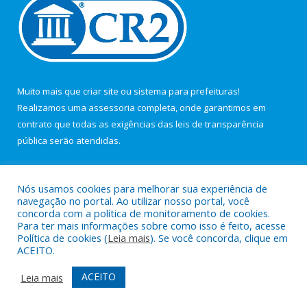
Muito mais que
criar site
ou
sistema para prefeituras
!
Realizamos uma
assessoria
completa, onde garantimos em
contrato que todas as exigências das
leis de transparência
pública
serão atendidas.
Conheça o
PNTP
e o
Radar da Transparência Pública
Nós usamos cookies para melhorar sua experiência de
navegação no portal. Ao utilizar nosso portal, você
concorda com a política de monitoramento de cookies.
Para ter mais informações sobre como isso é feito, acesse
Política de cookies (
Leia mais
). Se você concorda, clique em
Todos os direitos reservados a Câmara Municipal de Maracanã.
ACEITO.
Mapa do Site
Acessar Área Administrativa
ACEITO
Leia mais
Acessar Webmail