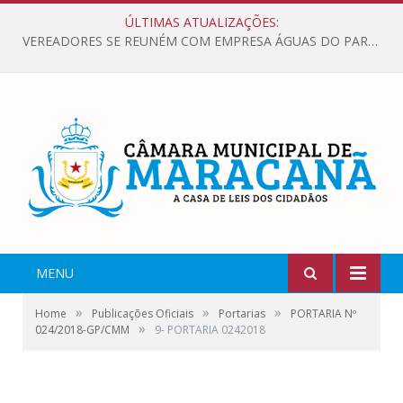
ÚLTIMAS ATUALIZAÇÕES:
VEREADORES SE REUNÉM COM EMPRESA ÁGUAS DO PARÁ, PARA APRESENTAR REIVINDICAÇÕES E MELHORIAS NA QUALIDADE DOS SERVIÇOS OFERECIDOS Á POPULAÇÃO.
MENU
»
»
»
Home
Publicações Oficiais
Portarias
PORTARIA Nº
»
024/2018-GP/CMM
9- PORTARIA 0242018