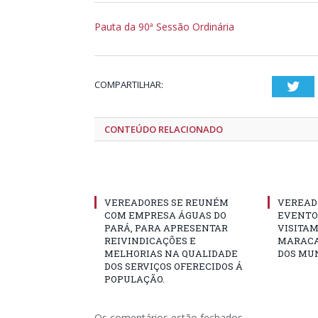
Pauta da 90ª Sessão Ordinária
COMPARTILHAR:
Twi
CONTEÚDO RELACIONADO
VEREADORES SE REUNÉM
VEREAD
COM EMPRESA ÁGUAS DO
EVENTO 
PARÁ, PARA APRESENTAR
VISITAM
REIVINDICAÇÕES E
MARACA
MELHORIAS NA QUALIDADE
DOS MUN
DOS SERVIÇOS OFERECIDOS Á
POPULAÇÃO.
Os comentários estão fechados.