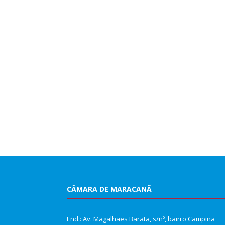
CÂMARA DE MARACANÃ
End.: Av. Magalhães Barata, s/nº, bairro Campina