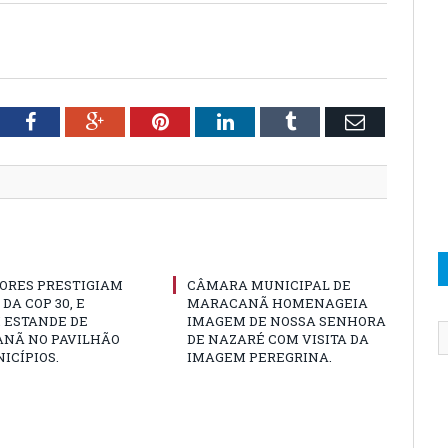
tter
Facebook
Google+
Pinterest
LinkedIn
Tumblr
Email
ORES PRESTIGIAM
CÂMARA MUNICIPAL DE
DA COP 30, E
MARACANÃ HOMENAGEIA
 ESTANDE DE
IMAGEM DE NOSSA SENHORA
NÃ NO PAVILHÃO
DE NAZARÉ COM VISITA DA
ICÍPIOS.
IMAGEM PEREGRINA.