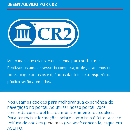
DESENVOLVIDO POR CR2
Muito mais que
criar site
ou
sistema para prefeituras
!
Realizamos uma
assessoria
completa, onde garantimos em
contrato que todas as exigências das
leis de transparência
pública
serão atendidas.
Conheça o
PNTP
e o
Radar da Transparência Pública
Nós usamos cookies para melhorar sua experiência de
navegação no portal. Ao utilizar nosso portal, você
concorda com a política de monitoramento de cookies.
Para ter mais informações sobre como isso é feito, acesse
Política de cookies (
Leia mais
). Se você concorda, clique em
Todos os direitos reservados a Câmara Municipal de Maracanã.
ACEITO.