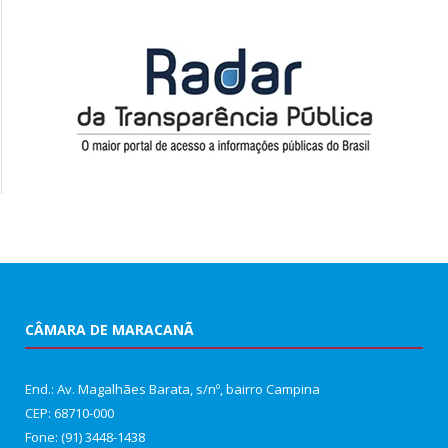
CÂMARA DE MARACANÃ
End.: Av. Magalhães Barata, s/nº, bairro Campina
CEP: 68710-000
Fone: (91) 3448-1438