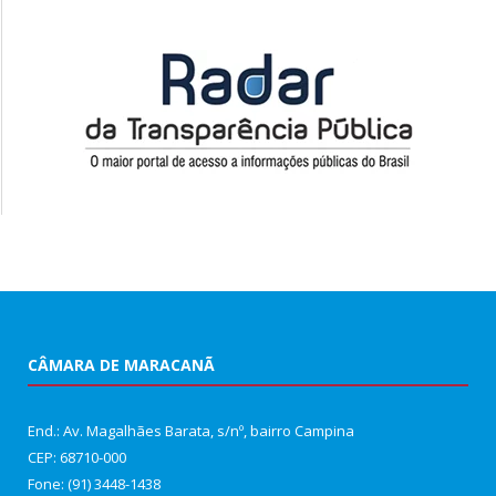
CÂMARA DE MARACANÃ
End.: Av. Magalhães Barata, s/nº, bairro Campina
CEP: 68710-000
Fone: (91) 3448-1438