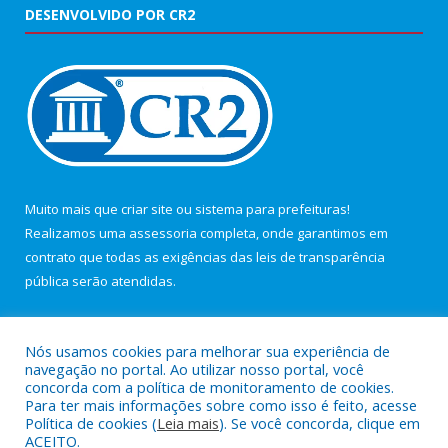
DESENVOLVIDO POR CR2
Muito mais que
criar site
ou
sistema para prefeituras
!
Realizamos uma
assessoria
completa, onde garantimos em
contrato que todas as exigências das
leis de transparência
pública
serão atendidas.
Conheça o
PNTP
e o
Radar da Transparência Pública
Nós usamos cookies para melhorar sua experiência de
navegação no portal. Ao utilizar nosso portal, você
concorda com a política de monitoramento de cookies.
Para ter mais informações sobre como isso é feito, acesse
Política de cookies (
Leia mais
). Se você concorda, clique em
Todos os direitos reservados a Câmara Municipal de Maracanã.
ACEITO.