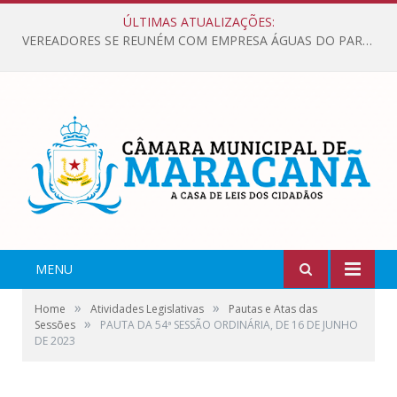
ÚLTIMAS ATUALIZAÇÕES:
VEREADORES SE REUNÉM COM EMPRESA ÁGUAS DO PARÁ, PARA APRESENTAR REIVINDICAÇÕES E MELHORIAS NA QUALIDADE DOS SERVIÇOS OFERECIDOS Á POPULAÇÃO.
MENU
»
»
Home
Atividades Legislativas
Pautas e Atas das
»
Sessões
PAUTA DA 54ª SESSÃO ORDINÁRIA, DE 16 DE JUNHO
DE 2023