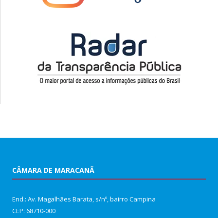
CÂMARA DE MARACANÃ
End.: Av. Magalhães Barata, s/nº, bairro Campina
CEP: 68710-000