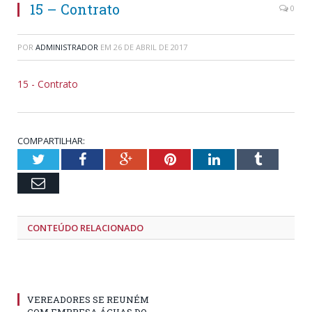
15 – Contrato
0
POR
ADMINISTRADOR
EM
26 DE ABRIL DE 2017
15 - Contrato
COMPARTILHAR:
Twitter
Facebook
Google+
Pinterest
LinkedIn
Tumblr
Email
CONTEÚDO RELACIONADO
VEREADORES SE REUNÉM