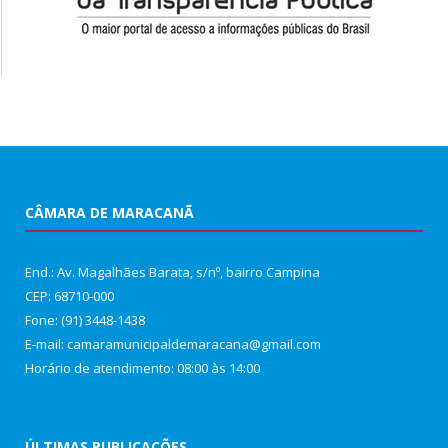
CÂMARA DE MARACANÃ
End.: Av. Magalhães Barata, s/nº, bairro Campina
CEP: 68710-000
Fone: (91) 3448-1438
E-mail: camaramunicipaldemaracana@gmail.com
Horário de atendimento: 08:00 às 14:00
ÚLTIMAS PUBLICAÇÕES