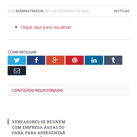
POR
ADMINISTRADOR
EM
1 DE FEVEREIRO DE 2024
NOTÍCIAS
Clique aqui para visualizar
COMPARTILHAR:
Twitter
Facebook
Google+
Pinterest
LinkedIn
Tumblr
Email
CONTEÚDO RELACIONADO
VEREADORES SE REUNÉM
COM EMPRESA ÁGUAS DO
PARÁ, PARA APRESENTAR