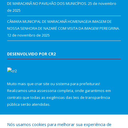
DE MARACANÃ NO PAVILHÃO DOS MUNICÍPIOS.
25 de novembro
de 2025
CÂMARA MUNICIPAL DE MARACANÃ HOMENAGEIA IMAGEM DE
NOSSA SENHORA DE NAZARÉ COM VISITA DA IMAGEM PEREGRINA.
12 de novembro de 2025
DESENVOLVIDO POR CR2
Muito mais que
criar site
ou
sistema para prefeituras
!
Realizamos uma
assessoria
completa, onde garantimos em
contrato que todas as exigências das
leis de transparência
pública
serão atendidas.
Conheça o
PNTP
e o
Radar da Transparência Pública
Nós usamos cookies para melhorar sua experiência de