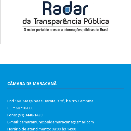
CÂMARA DE MARACANÃ
End.: Av. Magalhães Barata, s/nº, bairro Campina
CEP: 68710-000
Fone: (91) 3448-1438
E-mail: camaramunicipaldemaracana@gmail.com
Horário de atendimento: 08:00 às 14:00