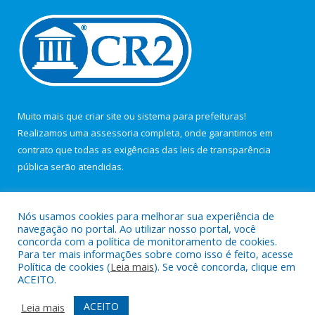
Muito mais que
criar site
ou
sistema para prefeituras
!
Realizamos uma
assessoria
completa, onde garantimos em
contrato que todas as exigências das
leis de transparência
pública
serão atendidas.
Conheça o
PNTP
e o
Radar da Transparência Pública
Nós usamos cookies para melhorar sua experiência de
navegação no portal. Ao utilizar nosso portal, você
concorda com a política de monitoramento de cookies.
Para ter mais informações sobre como isso é feito, acesse
Política de cookies (
Leia mais
). Se você concorda, clique em
Todos os direitos reservados a Câmara Municipal de Maracanã.
ACEITO.
Mapa do Site
Acessar Área Administrativa
ACEITO
Leia mais