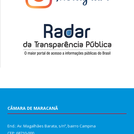
CÂMARA DE MARACANÃ
End.: Av. Magalhães Barata, s/nº, bairro Campina
CEP: 68710-000