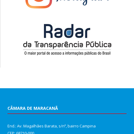
CÂMARA DE MARACANÃ
End.: Av. Magalhães Barata, s/nº, bairro Campina
CEP: 68710-000