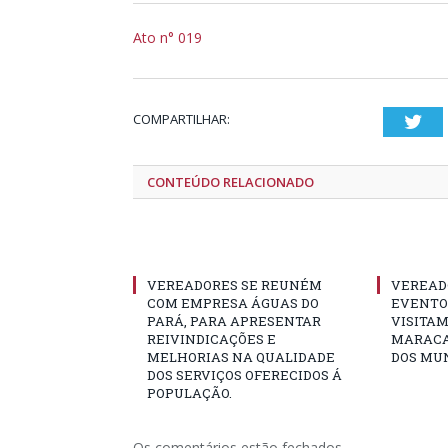
Ato n° 019
COMPARTILHAR:
Twi
CONTEÚDO RELACIONADO
VEREADORES SE REUNÉM
VEREAD
COM EMPRESA ÁGUAS DO
EVENTO 
PARÁ, PARA APRESENTAR
VISITAM
REIVINDICAÇÕES E
MARACA
MELHORIAS NA QUALIDADE
DOS MUN
DOS SERVIÇOS OFERECIDOS Á
POPULAÇÃO.
Os comentários estão fechados.