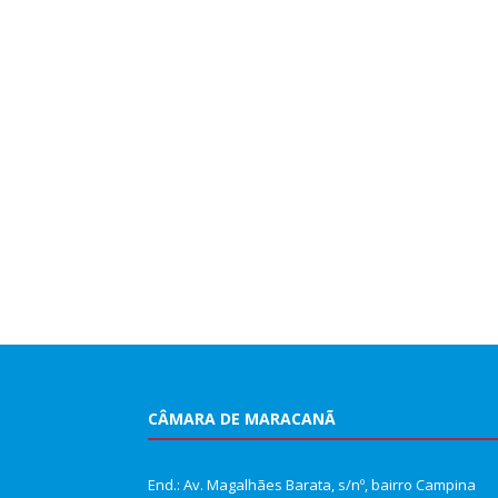
CÂMARA DE MARACANÃ
End.: Av. Magalhães Barata, s/nº, bairro Campina