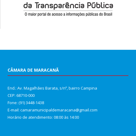
CÂMARA DE MARACANÃ
End.: Av. Magalhães Barata, s/nº, bairro Campina
CEP: 68710-000
Fone: (91) 3448-1438
E-mail: camaramunicipaldemaracana@gmail.com
Horário de atendimento: 08:00 às 14:00