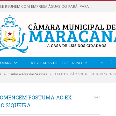
VEREADORES SE REUNÉM COM EMPRESA ÁGUAS DO PARÁ, PARA APRESENTAR REIVINDICAÇÕES E MELHORIAS NA QUALIDADE DOS SERVIÇOS OFERECIDOS Á POPULAÇÃO.
CÂMARA
ATIVIDADES DO LEGISLATIVO
SESSÕE
»
»
s
Pautas e Atas das Sessões
ATA DA SESSÃO SOLENE EM HOMENGEM 
 HOMENGEM PÓSTUMA AO EX-
0
O SIQUEIRA