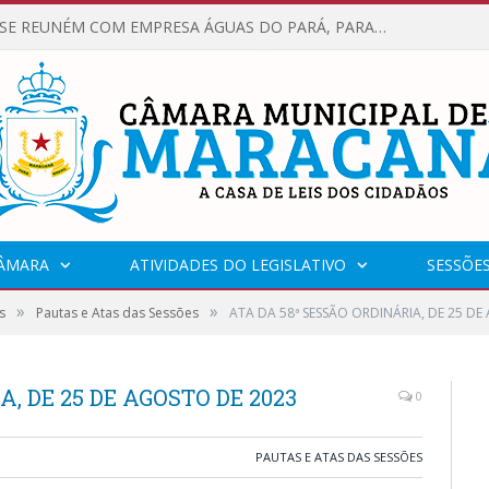
VEREADORES SE REUNÉM COM EMPRESA ÁGUAS DO PARÁ, PARA APRESENTAR REIVINDICAÇÕES E MELHORIAS NA QUALIDADE DOS SERVIÇOS OFERECIDOS Á POPULAÇÃO.
CÂMARA
ATIVIDADES DO LEGISLATIVO
SESSÕE
»
»
s
Pautas e Atas das Sessões
ATA DA 58ª SESSÃO ORDINÁRIA, DE 25 DE
, DE 25 DE AGOSTO DE 2023
0
PAUTAS E ATAS DAS SESSÕES