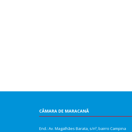
CÂMARA DE MARACANÃ
End.: Av. Magalhães Barata, s/nº, bairro Campina