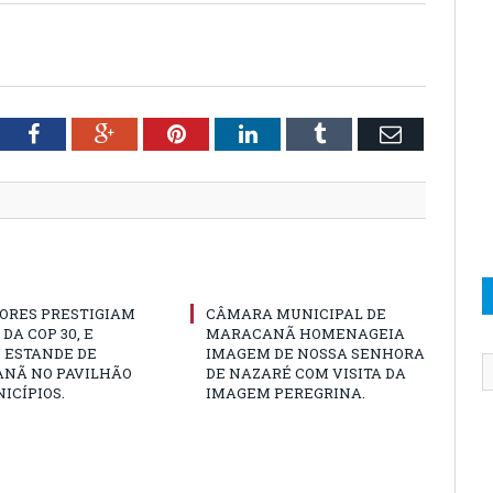
tter
Facebook
Google+
Pinterest
LinkedIn
Tumblr
Email
ORES PRESTIGIAM
CÂMARA MUNICIPAL DE
DA COP 30, E
MARACANÃ HOMENAGEIA
 ESTANDE DE
IMAGEM DE NOSSA SENHORA
NÃ NO PAVILHÃO
DE NAZARÉ COM VISITA DA
ICÍPIOS.
IMAGEM PEREGRINA.