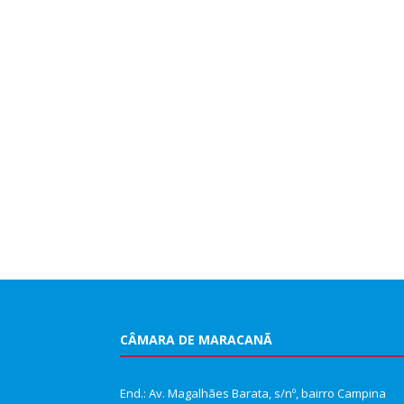
CÂMARA DE MARACANÃ
End.: Av. Magalhães Barata, s/nº, bairro Campina