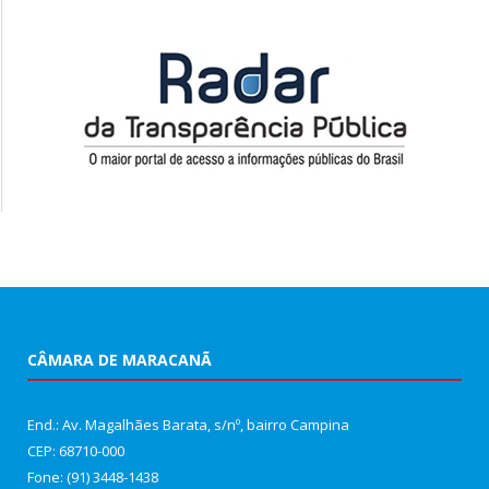
CÂMARA DE MARACANÃ
End.: Av. Magalhães Barata, s/nº, bairro Campina
CEP: 68710-000
Fone: (91) 3448-1438