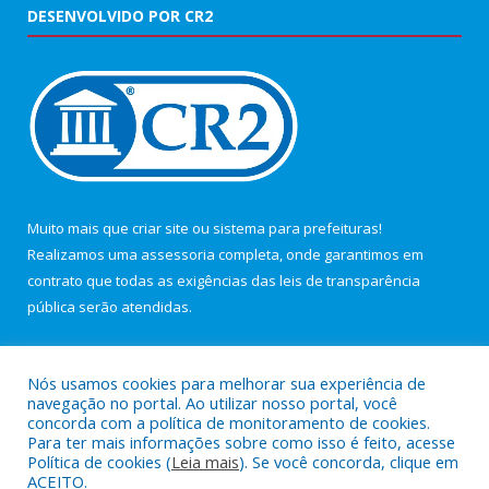
DESENVOLVIDO POR CR2
Muito mais que
criar site
ou
sistema para prefeituras
!
Realizamos uma
assessoria
completa, onde garantimos em
contrato que todas as exigências das
leis de transparência
pública
serão atendidas.
Conheça o
PNTP
e o
Radar da Transparência Pública
Nós usamos cookies para melhorar sua experiência de
navegação no portal. Ao utilizar nosso portal, você
concorda com a política de monitoramento de cookies.
Para ter mais informações sobre como isso é feito, acesse
Política de cookies (
Leia mais
). Se você concorda, clique em
Todos os direitos reservados a Câmara Municipal de Maracanã.
ACEITO.