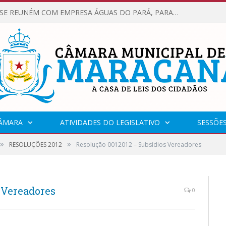
VEREADORES SE REUNÉM COM EMPRESA ÁGUAS DO PARÁ, PARA APRESENTAR REIVINDICAÇÕES E MELHORIAS NA QUALIDADE DOS SERVIÇOS OFERECIDOS Á POPULAÇÃO.
CÂMARA
ATIVIDADES DO LEGISLATIVO
SESSÕE
»
»
RESOLUÇÕES 2012
Resolução 0012012 – Subsídios Vereadores
 Vereadores
0