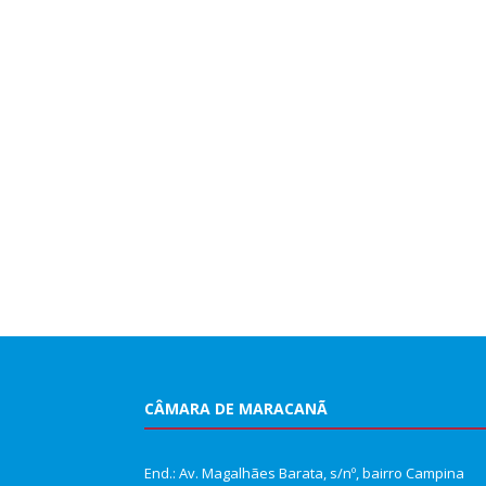
CÂMARA DE MARACANÃ
End.: Av. Magalhães Barata, s/nº, bairro Campina