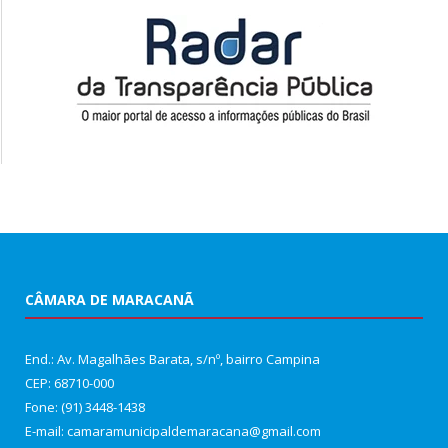
CÂMARA DE MARACANÃ
End.: Av. Magalhães Barata, s/nº, bairro Campina
CEP: 68710-000
Fone: (91) 3448-1438
E-mail: camaramunicipaldemaracana@gmail.com