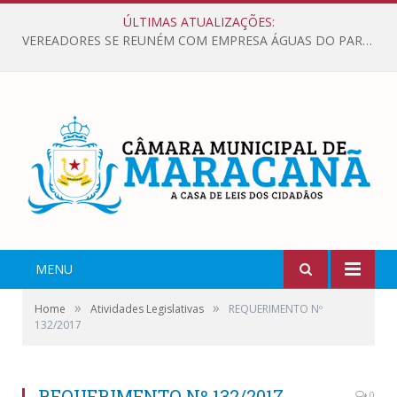
ÚLTIMAS ATUALIZAÇÕES:
VEREADORES SE REUNÉM COM EMPRESA ÁGUAS DO PARÁ, PARA APRESENTAR REIVINDICAÇÕES E MELHORIAS NA QUALIDADE DOS SERVIÇOS OFERECIDOS Á POPULAÇÃO.
MENU
»
»
Home
Atividades Legislativas
REQUERIMENTO Nº
132/2017
REQUERIMENTO Nº 132/2017
0