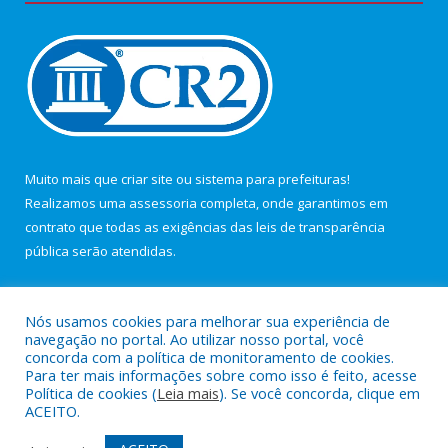
Muito mais que
criar site
ou
sistema para prefeituras
!
Realizamos uma
assessoria
completa, onde garantimos em
contrato que todas as exigências das
leis de transparência
pública
serão atendidas.
Conheça o
PNTP
e o
Radar da Transparência Pública
Nós usamos cookies para melhorar sua experiência de
navegação no portal. Ao utilizar nosso portal, você
concorda com a política de monitoramento de cookies.
Para ter mais informações sobre como isso é feito, acesse
Política de cookies (
Leia mais
). Se você concorda, clique em
Todos os direitos reservados a Câmara Municipal de Maracanã.
ACEITO.
Mapa do Site
Acessar Área Administrativa