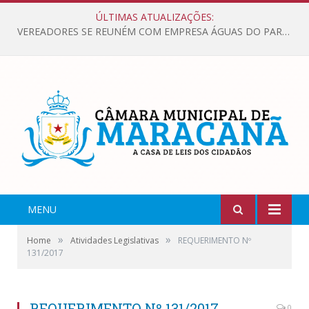
ÚLTIMAS ATUALIZAÇÕES:
VEREADORES SE REUNÉM COM EMPRESA ÁGUAS DO PARÁ, PARA APRESENTAR REIVINDICAÇÕES E MELHORIAS NA QUALIDADE DOS SERVIÇOS OFERECIDOS Á POPULAÇÃO.
MENU
»
»
Home
Atividades Legislativas
REQUERIMENTO Nº
131/2017
REQUERIMENTO Nº 131/2017
0