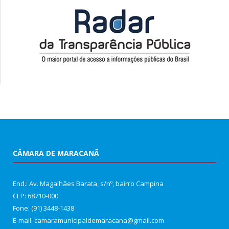
CÂMARA DE MARACANÃ
End.: Av. Magalhães Barata, s/nº, bairro Campina
CEP: 68710-000
Fone: (91) 3448-1438
E-mail: camaramunicipaldemaracana@gmail.com