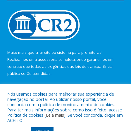
Muito mais que
criar site
ou
sistema para prefeituras
!
Realizamos uma
assessoria
completa, onde garantimos em
contrato que todas as exigências das
leis de transparência
pública
serão atendidas.
Conheça o
PNTP
e o
Radar da Transparência Pública
Nós usamos cookies para melhorar sua experiência de
navegação no portal. Ao utilizar nosso portal, você
concorda com a política de monitoramento de cookies.
Para ter mais informações sobre como isso é feito, acesse
Política de cookies (
Leia mais
). Se você concorda, clique em
Todos os direitos reservados a Câmara Municipal de Maracanã.
ACEITO.
Mapa do Site
Acessar Área Administrativa