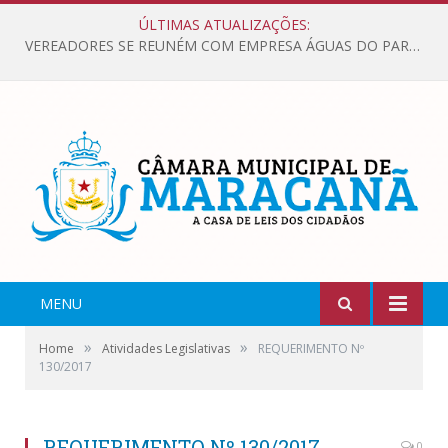
ÚLTIMAS ATUALIZAÇÕES:
VEREADORES SE REUNÉM COM EMPRESA ÁGUAS DO PARÁ, PARA APRESENTAR REIVINDICAÇÕES E MELHORIAS NA QUALIDADE DOS SERVIÇOS OFERECIDOS Á POPULAÇÃO.
MENU
»
»
Home
Atividades Legislativas
REQUERIMENTO Nº
130/2017
REQUERIMENTO Nº 130/2017
0