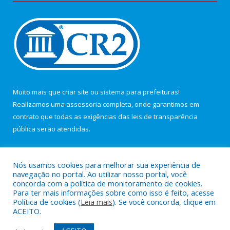
Muito mais que
criar site
ou
sistema para prefeituras
!
Realizamos uma
assessoria
completa, onde garantimos em
contrato que todas as exigências das
leis de transparência
pública
serão atendidas.
Conheça o
PNTP
e o
Radar da Transparência Pública
Nós usamos cookies para melhorar sua experiência de
navegação no portal. Ao utilizar nosso portal, você
concorda com a política de monitoramento de cookies.
Para ter mais informações sobre como isso é feito, acesse
Política de cookies (
Leia mais
). Se você concorda, clique em
Todos os direitos reservados a Câmara Municipal de Maracanã.
ACEITO.
Mapa do Site
Acessar Área Administrativa