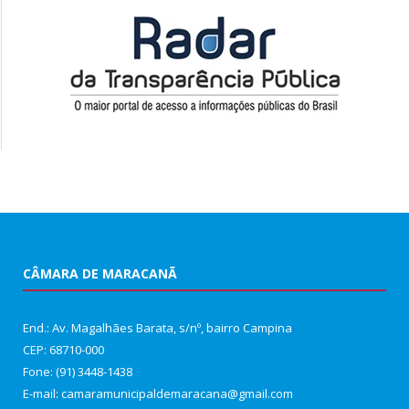
CÂMARA DE MARACANÃ
End.: Av. Magalhães Barata, s/nº, bairro Campina
CEP: 68710-000
Fone: (91) 3448-1438
E-mail: camaramunicipaldemaracana@gmail.com